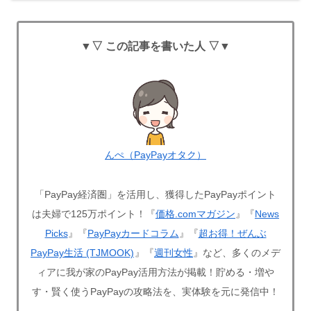
▼▽ この記事を書いた人 ▽▼
んぺ（PayPayオタク）
「PayPay経済圏」を活用し、獲得したPayPayポイント
は夫婦で125万ポイント！『
価格.comマガジン
』『
News
Picks
』『
PayPayカードコラム
』『
超お得！ぜんぶ
PayPay生活 (TJMOOK)
』『
週刊女性
』など、多くのメデ
ィアに我が家のPayPay活用方法が掲載！貯める・増や
す・賢く使うPayPayの攻略法を、実体験を元に発信中！