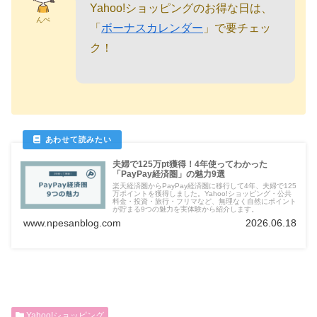
Yahoo!ショッピングのお得な日は、
んぺ
「
ボーナスカレンダー
」で要チェッ
ク！
夫婦で125万pt獲得！4年使ってわかった
「PayPay経済圏」の魅力9選
楽天経済圏からPayPay経済圏に移行して4年、夫婦で125
万ポイントを獲得しました。Yahoo!ショッピング・公共
料金・投資・旅行・フリマなど、無理なく自然にポイント
が貯まる9つの魅力を実体験から紹介します。
www.npesanblog.com
2026.06.18
Yahoo!ショッピング