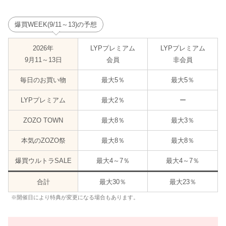
爆買WEEK(9/11～13)の予想
2026年
LYPプレミアム
LYPプレミアム
9月11～13日
会員
非会員
毎日のお買い物
最大5％
最大5％
LYPプレミアム
最大2％
ー
ZOZO TOWN
最大8％
最大3％
本気のZOZO祭
最大8％
最大8％
爆買ウルトラSALE
最大4～7％
最大4～7％
合計
最大30％
最大23％
※開催日により特典が変更になる場合もあります。