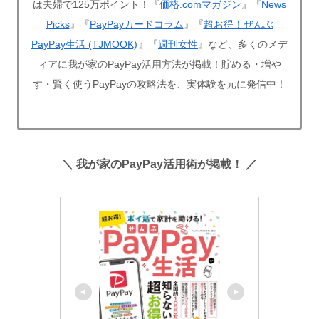
は夫婦で125万ポイント！『
価格.comマガジン
』『
News
Picks
』『
PayPayカードコラム
』『
超お得！ぜんぶ
PayPay生活 (TJMOOK)
』『
週刊女性
』など、多くのメデ
ィアに我が家のPayPay活用方法が掲載！貯める・増や
す・賢く使うPayPayの攻略法を、実体験を元に発信中！
＼ 我が家のPayPay活用術が掲載！ ／