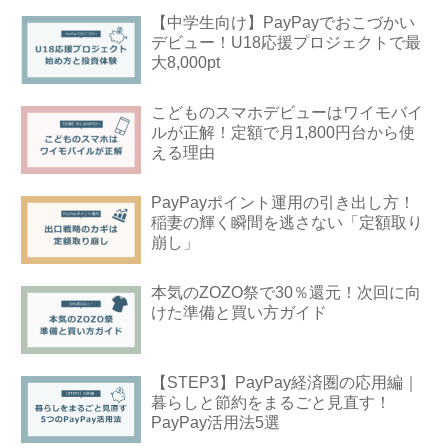
【中学生向け】PayPayでおこづかい
デビュー！U18応援プロジェクトで最
大8,000pt
こどものスマホデビューはワイモバイ
ルが正解！定額で月1,800円台から使
える理由
PayPayポイント運用の引き出し方！
稲妻の輝く瞬間を逃さない「定額取り
崩し」
本気のZOZO祭で30％還元！次回に向
けた準備と買い方ガイド
【STEP3】PayPay経済圏の応用編｜
暮らしと節約をまるごと見直す！
PayPay活用法5選