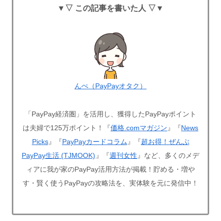
▼▽ この記事を書いた人 ▽▼
んぺ（PayPayオタク）
「PayPay経済圏」を活用し、獲得したPayPayポイント
は夫婦で125万ポイント！『
価格.comマガジン
』『
News
Picks
』『
PayPayカードコラム
』『
超お得！ぜんぶ
PayPay生活 (TJMOOK)
』『
週刊女性
』など、多くのメデ
ィアに我が家のPayPay活用方法が掲載！貯める・増や
す・賢く使うPayPayの攻略法を、実体験を元に発信中！