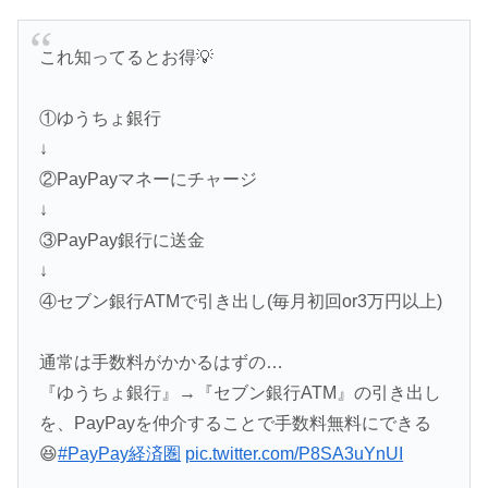
これ知ってるとお得💡
①ゆうちょ銀行
↓
②PayPayマネーにチャージ
↓
③PayPay銀行に送金
↓
④セブン銀行ATMで引き出し(毎月初回or3万円以上)
通常は手数料がかかるはずの…
『ゆうちょ銀行』→『セブン銀行ATM』の引き出し
を、PayPayを仲介することで手数料無料にできる
😆
#PayPay経済圏
pic.twitter.com/P8SA3uYnUI