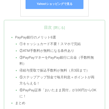
Yahoo!ショッピングで見る
目次
PayPay銀行のメリット6選
①キャッシュカード不要！スマホで完結
②ATM手数料が無料になる条件あり
③PayPayマネーをPayPay銀行に出金（手数料無
料）
④給与受取で振込手数料が無料（月3回まで）
⑤ステップアップ預金で毎月利息＋ポイントが両
方もらえる！
⑥PayPay証券「おいたまま買付」が100円からOK
に！
まとめ