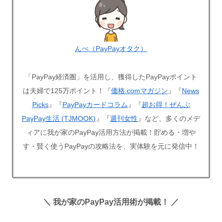
んぺ（PayPayオタク）
「PayPay経済圏」を活用し、獲得したPayPayポイント
は夫婦で125万ポイント！『
価格.comマガジン
』『
News
Picks
』『
PayPayカードコラム
』『
超お得！ぜんぶ
PayPay生活 (TJMOOK)
』『
週刊女性
』など、多くのメデ
ィアに我が家のPayPay活用方法が掲載！貯める・増や
す・賢く使うPayPayの攻略法を、実体験を元に発信中！
＼ 我が家のPayPay活用術が掲載！ ／