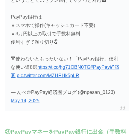
ということで…セブン銀行でサクっと対応🏦
PayPay銀行は
🔹スマホで操作(キャッシュカード不要)
🔹3万円以上の取引で手数料無料
便利すぎて頼り切り🤭
🔻使わないともったいない！「PayPay銀行」便利
な使い道8選
https://t.co/hg71OBN0TG
#PayPay経済
圏
pic.twitter.com/MZHPHk5pLR
— んぺ＠PayPay経済圏ブログ (@npesan_0123)
May 14, 2025
③PayPayマネーをPayPay銀行に出金（手数料