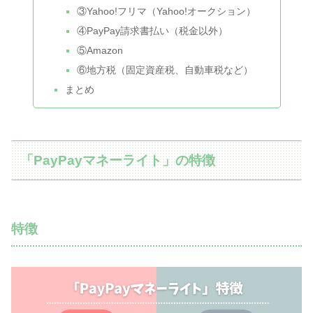
③Yahoo!フリマ（Yahoo!オークション）
④PayPay請求書払い（税金以外）
⑤Amazon
⑥地方税（固定資産税、自動車税など）
まとめ
「PayPayマネーライト」の特徴
特徴