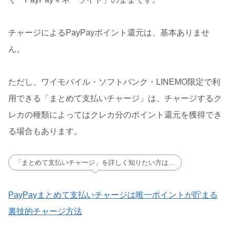
チャージによるPayPayポイント還元は、基本ありませ
ん。
ただし、ワイモバイル・ソフトバンク・LINEMO限定で利
用できる「まとめて支払いチャージ」は、チャージするク
レカの種類によってはクレカ分のポイント還元を獲得でき
る場合もあります。
「まとめて支払いチャージ」を詳しく知りたい方は…
PayPayまとめて支払いチャージは唯一ポイントが貯まる
裏技的チャージ方法