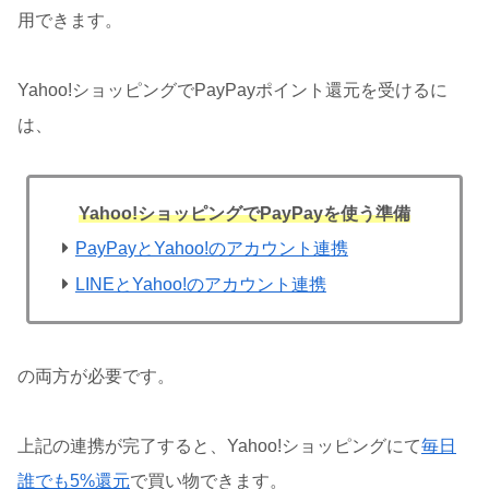
用できます。
Yahoo!ショッピングでPayPayポイント還元を受けるに
は、
Yahoo!ショッピングでPayPayを使う準備
PayPayとYahoo!のアカウント連携
LINEとYahoo!のアカウント連携
の両方が必要です。
上記の連携が完了すると、Yahoo!ショッピングにて
毎日
誰でも5%還元
で買い物できます。