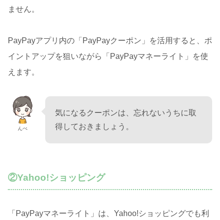
ません。
PayPayアプリ内の「PayPayクーポン」を活用すると、ポ
イントアップを狙いながら「PayPayマネーライト」を使
えます。
気になるクーポンは、忘れないうちに取
得しておきましょう。
んぺ
②Yahoo!ショッピング
「PayPayマネーライト」は、Yahoo!ショッピングでも利