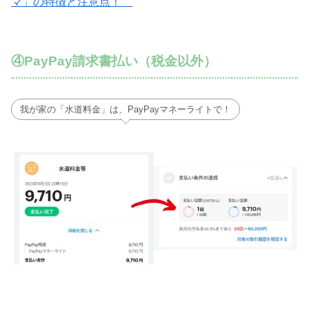
マ」の特徴と注意点！
④PayPay請求書払い（税金以外）
我が家の「水道料金」は、PayPayマネーライトで！