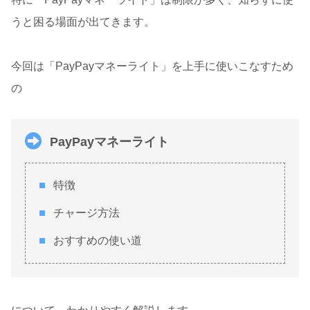
うと困る場面が出てきます。
今回は「PayPayマネーライト」を上手に使いこなすため
の
PayPayマネーライト
特徴
チャージ方法
おすすめの使い道