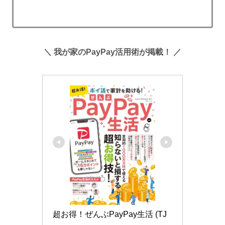
＼ 我が家のPayPay活用術が掲載！ ／
超お得！ぜんぶPayPay生活 (TJ